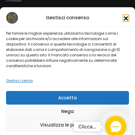
Contatti
Gestisci consenso
Servizi
Per fornire le migliori esperienze, utilizziamo tecnologie come i
Web Design
CMS | TEMI
SEO
cookie per archiviare e/o accedere alle informazioni sul
dispositivo. Il consenso a queste tecnologie ci consentirà di
Social Media Marketing
E-commerce Strategies
elaborare dati come il comportamento di navigazione o gli ID
univoci su questo sito. Il mancato consenso o la revoca del
consenso potrebbero influire negativamente su determinate
Mobile Applications
Spot Pubblicitari
caratteristiche e funzioni.
Gestisci servizi
Accetta
© 2024 fai1click srls | P.iva: 10599861217
Nega
Privacy Policy
Terms of Use
Contact 
Visualizza le preferenze
Clicca...