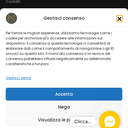
Contatti
Gestisci consenso
Servizi
Per fornire le migliori esperienze, utilizziamo tecnologie come i
Web Design
CMS | TEMI
SEO
cookie per archiviare e/o accedere alle informazioni sul
dispositivo. Il consenso a queste tecnologie ci consentirà di
Social Media Marketing
E-commerce Strategies
elaborare dati come il comportamento di navigazione o gli ID
univoci su questo sito. Il mancato consenso o la revoca del
consenso potrebbero influire negativamente su determinate
Mobile Applications
Spot Pubblicitari
caratteristiche e funzioni.
Gestisci servizi
Accetta
© 2024 fai1click srls | P.iva: 10599861217
Nega
Privacy Policy
Terms of Use
Contact U
Visualizza le preferenze
Clicca...