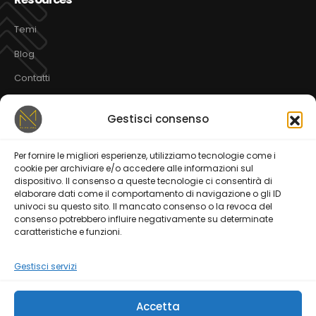
Temi
Blog
Contatti
Gestisci consenso
Servizi
Per fornire le migliori esperienze, utilizziamo tecnologie come i
Web Design
CMS | TEMI
SEO
cookie per archiviare e/o accedere alle informazioni sul
dispositivo. Il consenso a queste tecnologie ci consentirà di
Social Media Marketing
E-commerce Strategies
elaborare dati come il comportamento di navigazione o gli ID
univoci su questo sito. Il mancato consenso o la revoca del
consenso potrebbero influire negativamente su determinate
Mobile Applications
Spot Pubblicitari
caratteristiche e funzioni.
Gestisci servizi
Accetta